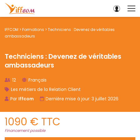
IFFCOM
>
Formations
>
Techniciens : Devenez de véritables
ambassadeurs
Techniciens : Devenez de véritables
ambassadeurs
12
Français
Les métiers de la Relation Client
Par
Iffcom
Dernière mise à jour: 3 juillet 2026
1090 € TTC
Financement possible