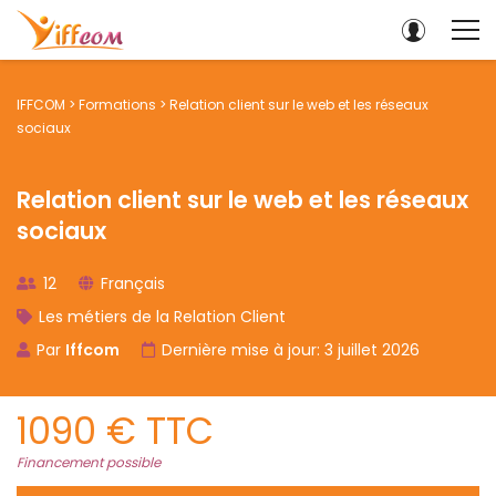
IFFCOM
>
Formations
>
Relation client sur le web et les réseaux
sociaux
Relation client sur le web et les réseaux
sociaux
12
Français
Les métiers de la Relation Client
Par
Iffcom
Dernière mise à jour: 3 juillet 2026
1090 € TTC
Financement possible